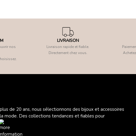
OM
LIVRAISON
uvrir nos
Livraison rapide et fiable.
Paiement
Directement chez vous.
Achetez
hoisissez.
 plus de 20 ans, nous sélectionnons des bijoux et accessoires
 la mode. Des collections tendances et fiables pour