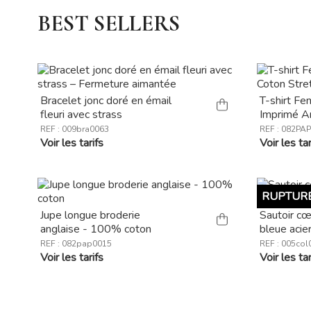
BEST SELLERS
Bracelet jonc doré en émail
T-shirt F
fleuri avec strass
Imprimé A
REF : 009bra0063
REF : 082PA
Voir les tarifs
Voir les tar
RUPTURE
Jupe longue broderie
Sautoir c
anglaise - 100% coton
bleue acie
REF : 082pap0015
REF : 005col
Voir les tarifs
Voir les tar