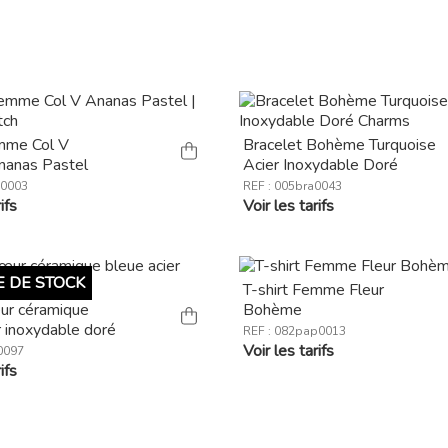
emme Col V
Bracelet Bohème Turquoise
nanas Pastel
Acier Inoxydable Doré
P0003
REF : 005bra0043
ifs
Voir les tarifs
 DE STOCK
T-shirt Femme Fleur
œur céramique
Bohème
r inoxydable doré
REF : 082pap0013
Voir les tarifs
0097
ifs