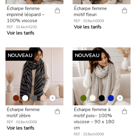
Écharpe femme
Écharpe femme
imprimé léopard –
motif fleuri
100% viscose
REF : 018ech0009
Voir les tarifs
REF : 014ech0200
Voir les tarifs
NOUVEAU
NOUVEAU
+
+
Écharpe femme
Écharpe femme à
motif zèbre
motif pois– 100%
viscose – 90 x 180
REF : 018ech0008
cm
Voir les tarifs
REF : 018ech0006