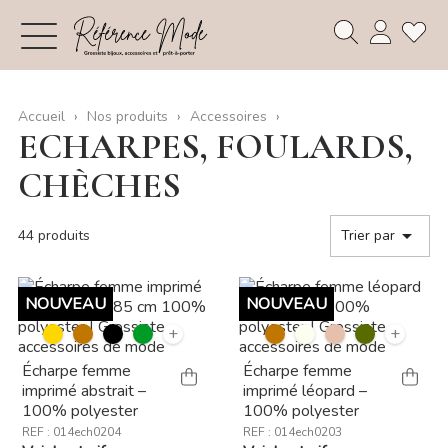
Accueil
Nos produits
Accessoires
ECHARPES, FOULARDS,
CHÈCHES

44 produits
Trier par
NOUVEAU
NOUVEAU
+
+
Écharpe femme
Écharpe femme
imprimé abstrait –
imprimé léopard –
100% polyester
100% polyester
REF : 014ech0204
REF : 014ech0203