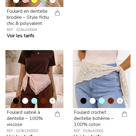
Foulard en dentelle
brodée – Style fichu
chic & polyvalent
REF : 018ech0004
Voir les tarifs
+
+
Foulard satiné à
Foulard crochet
dentelle – 100%
dentelle bohème –
viscose
100% coton
REF : 018ECH0002
REF : 018ech0001