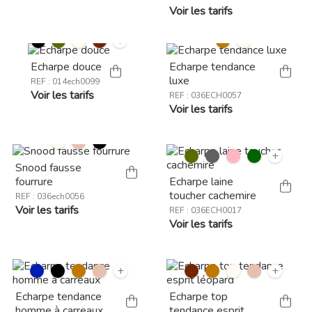
Voir les tarifs
+
Echarpe douce
Echarpe tendance
luxe
REF : 014ech0099
Voir les tarifs
REF : 036ECH0057
Voir les tarifs
+
Snood fausse
fourrure
Echarpe laine
toucher cachemire
REF : 036ech0056
Voir les tarifs
REF : 036ECH0017
Voir les tarifs
+
+
Echarpe tendance
Echarpe top
homme à carreaux
tendance esprit