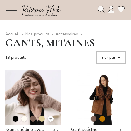
Accueil
Nos produits
Accessoires
GANTS, MITAINES

19 produits
Trier par
+
Gant suédine avec
Gant suédine