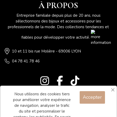
À PROPOS
Entreprise familiale depuis plus de 20 ans, nous
sélectionnons des bijoux et accessoires pour les
professionnels de la mode. Des collections tendances et
fiables pour développer votre activité.
10 et 11 bis rue Molière - 69006 LYON
04 78 41 78 46
Nous utilisons des cookies tiers
Accepter
Blog
pour améliorer votre expérience
Contact
de navigation, analyser le trafic
du site et personnaliser le
Conditions générales de vente