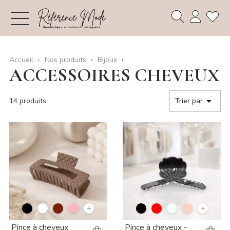
Accueil
Nos produits
Bijoux
ACCESSOIRES CHEVEUX

14 produits
Trier par
+
+
Pince à cheveux
Pince à cheveux -