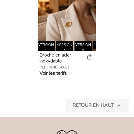
VERSION
VERSION
VERSION
+
1
2
3
Broche en acier
inoxydable
REF : 004bro0001
Voir les tarifs
RETOUR EN HAUT
