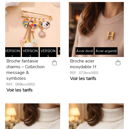
VERSION
VERSION
VERSION
+
Acier doré
Acier argenté
1
2
3
Broche fantaisie
Broche acier
charms – Collection
inoxydable H
message &
REF : 073bro0001
symboles
Voir les tarifs
REF : 069bro0001
Voir les tarifs