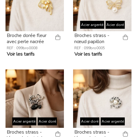
Acier argenté
Acier doré
Broche dorée fleur
Broches strass -
avec perle nacrée
nœud papillon
REF : 099bro0008
REF : 099bro0005
Voir les tarifs
Voir les tarifs
Acier argenté
Acier doré
Acier doré
Acier argenté
Broches strass -
Broches strass -