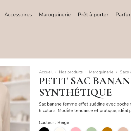
Accessoires
Maroquinerie
Prêt à porter
Parfu
Accueil
Nos produits
Maroquinerie
Sacs 
PETIT SAC BANANE
SYNTHÉTIQUE
Sac banane femme effet suédine avec poche f
6 coloris. Modèle tendance et pratique, idéal 
Couleur : Beige
noir
Beige
Rose
Vert
camel
T