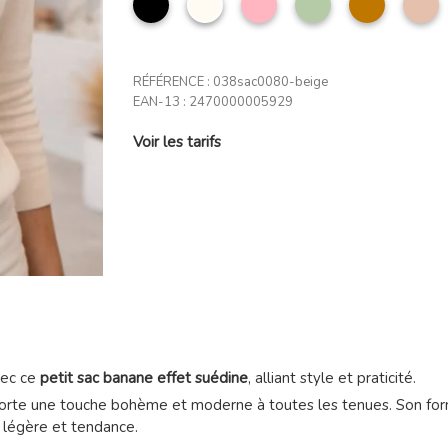
clair
amande
cl
RÉFÉRENCE :
038sac0080-beige
EAN-13 :
2470000005929
Voir les tarifs
vec ce
petit sac banane effet suédine
, alliant style et praticité.
orte une touche bohème et moderne à toutes les tenues. Son form
 légère et tendance.