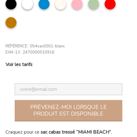
noir
Blanc
bleu
Beige
Rose
Vert
Rouge
jean
clair
amande
camel
RÉFÉRENCE :
054sac0001-blanc
EAN-13 :
2470000010916
Voir les tarifs
PRÉVENEZ-MOI LORSQUE LE
PRODUIT EST DISPONIBLE
Craquez pour ce
sac cabas tressé “MIAMI BEACH”
,