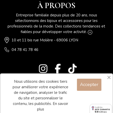
À PROPOS
Entreprise familiale depuis plus de 20 ans, nous
sélectionnons des bijoux et accessoires pour les
professionnels de la mode. Des collections tendances et
fiables pour développer votre activité.
10 et 11 bis rue Molière - 69006 LYON
04 78 41 78 46
Nous utilisons des cookies tiers
Accepter
Blog
pour améliorer votre expérience
Contact
de navigation, analyser le trafic
du site et personnaliser le
Conditions générales de vente
contenu, les publicités.
En savoir
Mentions légales
plus
9.9
/10 (340 avis)