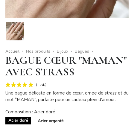
Accueil
Nos produits
Bijoux
Bagues
BAGUE CŒUR "MAMAN"
AVEC STRASS
Une bague délicate en forme de cœur, ornée de strass et du
mot “MAMAN”, parfaite pour un cadeau plein d’amour.
Composition : Acier doré
Acier doré
Acier argenté
(1 avis)