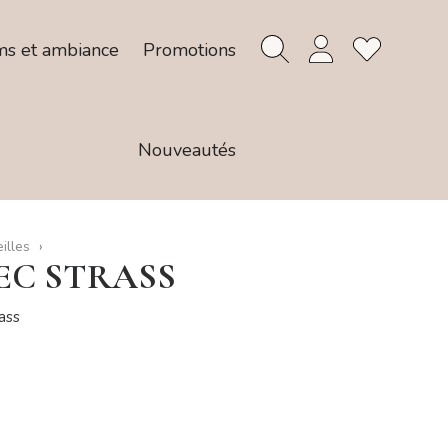
ms et ambiance
Promotions
Nouveautés
illes
EC STRASS
ass