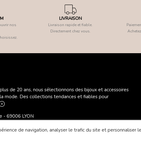
OM
LIVRAISON
uvrir nos
Livraison rapide et fiable.
Paiement
Directement chez vous.
Achetez
hoisissez.
 plus de 20 ans, nous sélectionnons des bijoux et accessoires
 la mode. Des collections tendances et fiables pour
ère - 69006 LYON
rience de navigation, analyser le trafic du site et personnaliser le