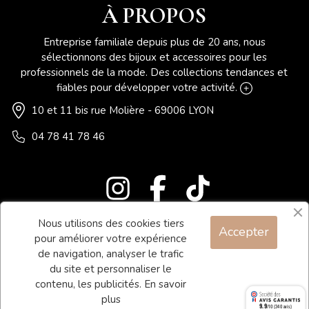
À PROPOS
Entreprise familiale depuis plus de 20 ans, nous
sélectionnons des bijoux et accessoires pour les
professionnels de la mode. Des collections tendances et
fiables pour développer votre activité.
10 et 11 bis rue Molière - 69006 LYON
04 78 41 78 46
Nous utilisons des cookies tiers
Accepter
Blog
pour améliorer votre expérience
Contact
de navigation, analyser le trafic
du site et personnaliser le
Conditions générales de vente
contenu, les publicités.
En savoir
Mentions légales
plus
9.9
/10 (340 avis)