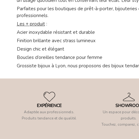
un usage quotidien tout en conservant leur éclat. Leur sty
Parfaites pour les boutiques de prêt-à-porter, bijouteries e
professionnels.
Les + produit
:
Acier inoxydable résistant et durable
Finition brillante avec strass lumineux
Design chic et élégant
Boucles d’oreilles tendance pour femme
Grossiste bijoux à Lyon, nous proposons des bijoux tenda
EXPÉRIENCE
SHOWRO
Adaptée aux professionnels.
Un espace pour déco
Produits tendance et de qualité.
produits.
Touchez, comparez, c