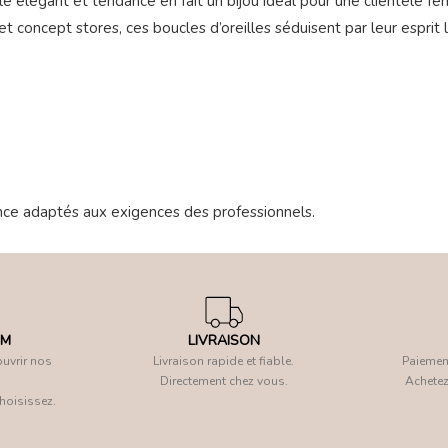
le élégant et tendance en fait un bijou idéal pour une clientèle f
t concept stores, ces boucles d’oreilles séduisent par leur esprit l
nce adaptés aux exigences des professionnels.
OM
LIVRAISON
uvrir nos
Livraison rapide et fiable.
Paiement
Directement chez vous.
Achetez
hoisissez.