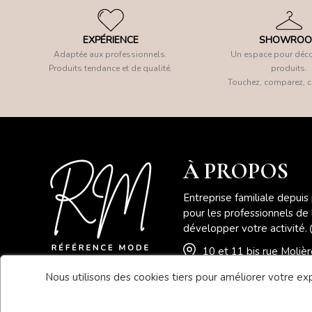
EXPÉRIENCE
SHOWRO
Adaptée aux professionnels.
Un espace pour déco
Produits tendance et de qualité.
produits.
Touchez, comparez, c
À PROPOS
Entreprise familiale depuis
pour les professionnels de
développer votre activité.
10 et 11 bis rue Moli
Nous utilisons des cookies tiers pour améliorer votre expé
04 78 41 78 46