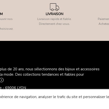
OM
LIVRAISON
uvrir nos
Livraison rapide et fiable.
Paiement
Directement chez vous.
Achetez
hoisissez.
 plus de 20 ans, nous sélectionnons des bijoux et accessoires
 la mode. Des collections tendances et fiables pour
ère - 69006 LYON
rience de navigation, analyser le trafic du site et personnaliser le