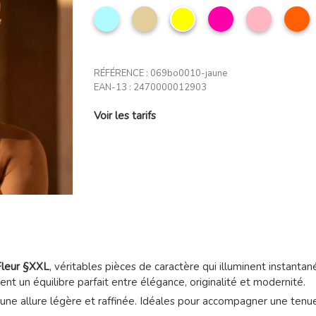
Bleu
Vanille
Jaune
Rose
Rose
O
ciel
profond
clair
RÉFÉRENCE :
069bo0010-jaune
EAN-13 :
2470000012903
Voir les tarifs
 Fleur §XXL
, véritables pièces de caractère qui illuminent instant
rent un équilibre parfait entre élégance, originalité et modernité.
 une allure légère et raffinée. Idéales pour accompagner une tenu