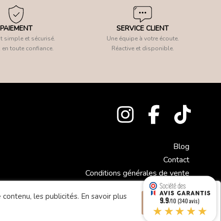
PAIEMENT
SERVICE CLIENT
 simple et sécurisé.
Une équipe à votre écoute.
 en toute confiance.
Réactive et disponible.
Blog
Contact
Conditions générales de vente
Mentions légales
 contenu, les publicités.
En savoir plus
9.9
Accepter
/10 (340 avis)
★★★★★