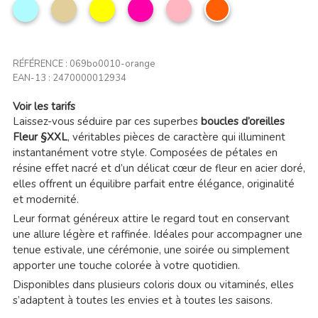
Bleu
Vanille
Jaune
Rose
Rose
Orange
ciel
profond
clair
RÉFÉRENCE :
069bo0010-orange
EAN-13 :
2470000012934
Voir les tarifs
Laissez-vous séduire par ces superbes
boucles d’oreilles
Fleur §XXL
, véritables pièces de caractère qui illuminent
instantanément votre style. Composées de pétales en
résine effet nacré et d’un délicat cœur de fleur en acier doré,
elles offrent un équilibre parfait entre élégance, originalité
et modernité.
Leur format généreux attire le regard tout en conservant
une allure légère et raffinée. Idéales pour accompagner une
tenue estivale, une cérémonie, une soirée ou simplement
apporter une touche colorée à votre quotidien.
Disponibles dans plusieurs coloris doux ou vitaminés, elles
s’adaptent à toutes les envies et à toutes les saisons.