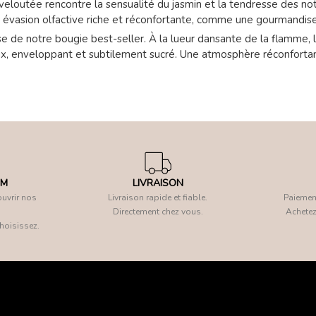
 veloutée rencontre la sensualité du jasmin et la tendresse des n
 évasion olfactive riche et réconfortante, comme une gourmandise
se de notre bougie best-seller. À la lueur dansante de la flamme, 
eux, enveloppant et subtilement sucré. Une atmosphère réconfortant
OM
LIVRAISON
uvrir nos
Livraison rapide et fiable.
Paiement
Directement chez vous.
Achetez
hoisissez.