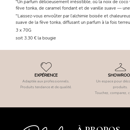
"Un parfum délicieusement irrésistible, où la noix de coco
fève tonka, de caramel fondant et de vanille suave — une
"Laissez-vous envoûter par l’alchimie boisée et chaleureu
suave de la fève tonka, diffusant un parfum à la fois terr
3 x 70G
soit 3.30 € la bougie
EXPÉRIENCE
SHOWRO
Adaptée aux professionnels.
Un espace pour déco
Produits tendance et de qualité.
produits.
Touchez, comparez, c
À PROPOS