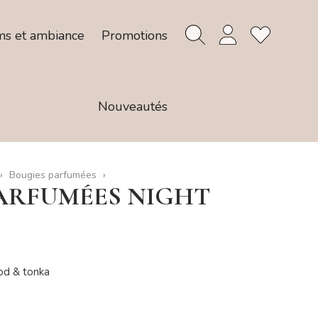
ms et ambiance
Promotions
Nouveautés
Bougies parfumées
PARFUMÉES NIGHT
od & tonka