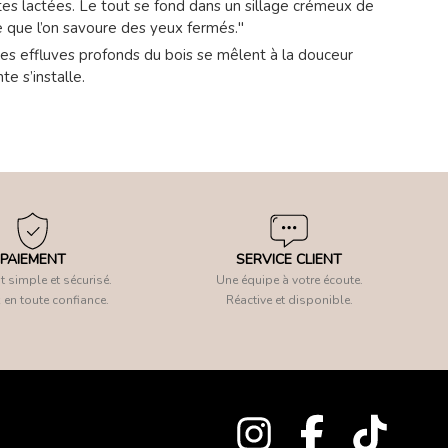
otes lactées. Le tout se fond dans un sillage crémeux de
 que l’on savoure des yeux fermés."
les effluves profonds du bois se mêlent à la douceur
e s’installe.
PAIEMENT
SERVICE CLIENT
 simple et sécurisé.
Une équipe à votre écoute.
 en toute confiance.
Réactive et disponible.