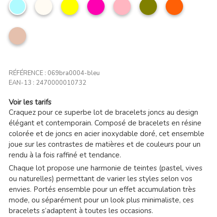
Bleu
Beige
Jaune
Fuchsia
Rose
Vert
Orange
ciel
clair
olive
Taupe
clair
RÉFÉRENCE :
069bra0004-bleu
EAN-13 :
2470000010732
Voir les tarifs
Craquez pour ce superbe lot de bracelets joncs au design
élégant et contemporain. Composé de bracelets en résine
colorée et de joncs en acier inoxydable doré, cet ensemble
joue sur les contrastes de matières et de couleurs pour un
rendu à la fois raffiné et tendance.
Chaque lot propose une harmonie de teintes (pastel, vives
ou naturelles) permettant de varier les styles selon vos
envies. Portés ensemble pour un effet accumulation très
mode, ou séparément pour un look plus minimaliste, ces
bracelets s’adaptent à toutes les occasions.