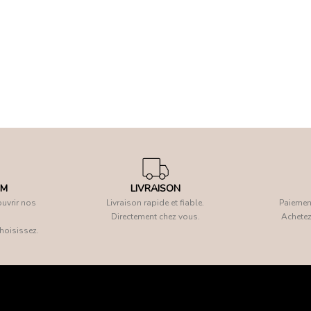
OM
LIVRAISON
uvrir nos
Livraison rapide et fiable.
Paiement
Directement chez vous.
Achetez
hoisissez.