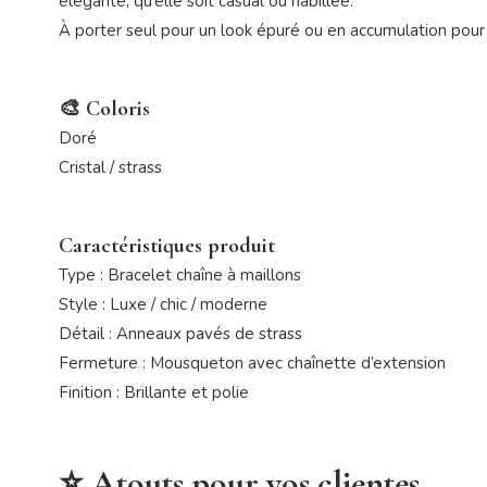
élégante, qu’elle soit casual ou habillée.
À porter seul pour un look épuré ou en accumulation pour 
🎨 Coloris
Doré
Cristal / strass
Caractéristiques produit
Type : Bracelet chaîne à maillons
Style : Luxe / chic / moderne
Détail : Anneaux pavés de strass
Fermeture : Mousqueton avec chaînette d’extension
Finition : Brillante et polie
⭐ Atouts pour vos clientes