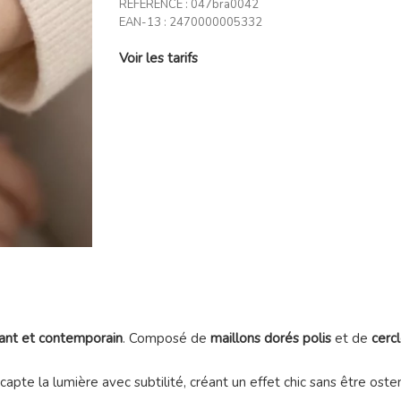
RÉFÉRENCE :
047bra0042
EAN-13 :
2470000005332
Voir les tarifs
gant et contemporain
. Composé de
maillons dorés polis
et de
cercl
capte la lumière avec subtilité, créant un effet chic sans être ost