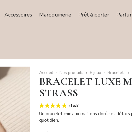
Accessoires
Maroquinerie
Prêt à porter
Parfu
Accueil
Nos produits
Bijoux
Bracelets
BRACELET LUXE M
STRASS
Un bracelet chic aux maillons dorés et détail
quotidien.
(1 avis)