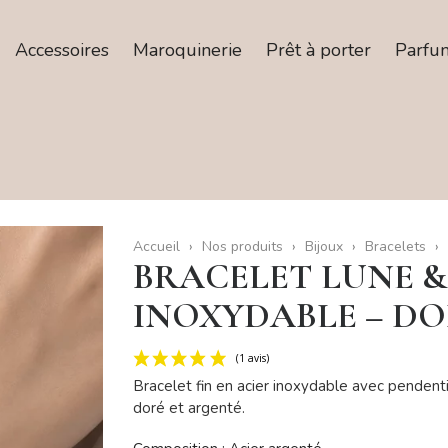
Accessoires
Maroquinerie
Prêt à porter
Parfu
Accueil
Nos produits
Bijoux
Bracelets
BRACELET LUNE &
INOXYDABLE – D
Bracelet fin en acier inoxydable avec pendentif
doré et argenté.
(1 avis)