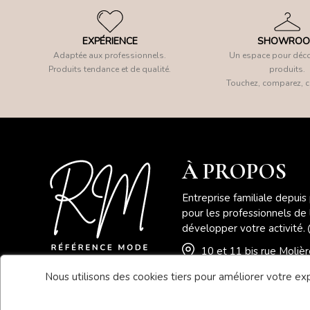
EXPÉRIENCE
SHOWRO
Adaptée aux professionnels.
Un espace pour déco
Produits tendance et de qualité.
produits.
Touchez, comparez, c
À PROPOS
Entreprise familiale depuis
pour les professionnels de
développer votre activité.
10 et 11 bis rue Moli
Nous utilisons des cookies tiers pour améliorer votre expé
04 78 41 78 46