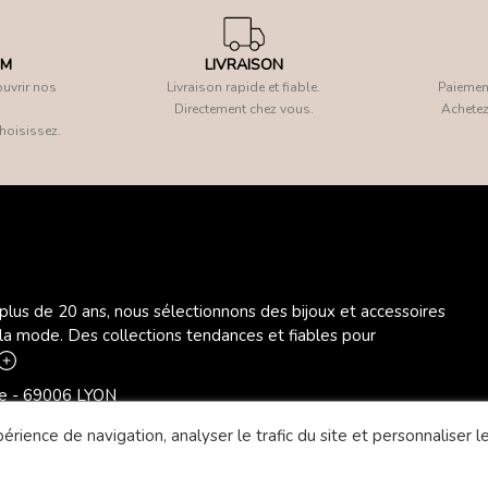
OM
LIVRAISON
uvrir nos
Livraison rapide et fiable.
Paiement
Directement chez vous.
Achetez
hoisissez.
 plus de 20 ans, nous sélectionnons des bijoux et accessoires
 la mode. Des collections tendances et fiables pour
ère - 69006 LYON
rience de navigation, analyser le trafic du site et personnaliser le