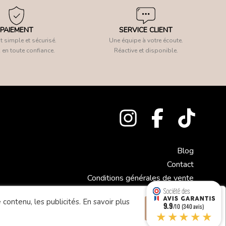
PAIEMENT
SERVICE CLIENT
 simple et sécurisé.
Une équipe à votre écoute.
 en toute confiance.
Réactive et disponible.
Blog
Contact
Conditions générales de vente
Mentions légales
 contenu, les publicités.
En savoir plus
9.9
Accepter
/10 (340 avis)
★★★★★