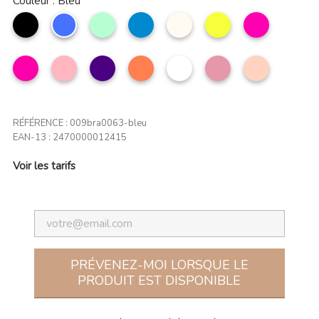
Couleur : Bleu
noir
Bleu
Aqua
bleu
Beige
Citron
Fuchsia
jean
Rose
Rose
Indigo
Corail
Multicolor
Vieux
nude
profond
clair
rose
RÉFÉRENCE :
009bra0063-bleu
EAN-13 :
2470000012415
Voir les tarifs
PRÉVENEZ-MOI LORSQUE LE
PRODUIT EST DISPONIBLE