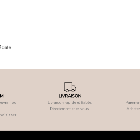
éciale
OM
LIVRAISON
uvrir nos
Livraison rapide et fiable.
Paiement
Directement chez vous.
Achetez
hoisissez.