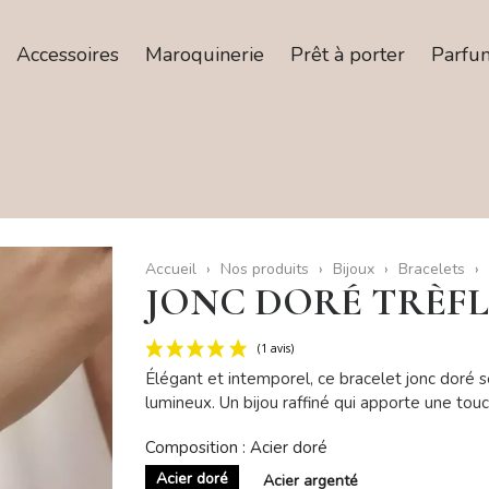
Accessoires
Maroquinerie
Prêt à porter
Parfu
Accueil
Nos produits
Bijoux
Bracelets
JONC DORÉ TRÈFL
Élégant et intemporel, ce bracelet jonc doré s
lumineux. Un bijou raffiné qui apporte une tou
(1 avis)
Composition : Acier doré
Acier doré
Acier argenté