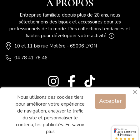
À PROPOS
Entreprise familiale depuis plus de 20 ans, nous
sélectionnons des bijoux et accessoires pour les
professionnels de la mode. Des collections tendances et
fiables pour développer votre activité.
10 et 11 bis rue Molière - 69006 LYON
04 78 41 78 46
Nous utilisons des cookies tiers
Accepter
Blog
pour améliorer votre expérience
Contact
de navigation, analyser le trafic
du site et personnaliser le
Conditions générales de vente
contenu, les publicités.
En savoir
Mentions légales
plus
9.9
/10 (340 avis)
★★★★★