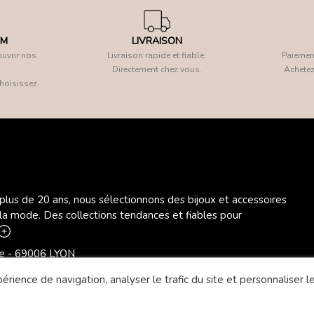
OM
LIVRAISON
uvrir nos
Livraison rapide et fiable.
Paiement
Directement chez vous.
Achetez
hoisissez.
 plus de 20 ans, nous sélectionnons des bijoux et accessoires
 la mode. Des collections tendances et fiables pour
ère - 69006 LYON
rience de navigation, analyser le trafic du site et personnaliser le