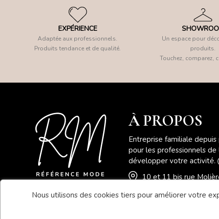
EXPÉRIENCE
SHOWRO
Adaptée aux professionnels.
Un espace pour déco
Produits tendance et de qualité.
produits.
Touchez, comparez, c
À PROPOS
Entreprise familiale depuis
pour les professionnels de
développer votre activité.
10 et 11 bis rue Moli
Nous utilisons des cookies tiers pour améliorer votre expé
04 78 41 78 46