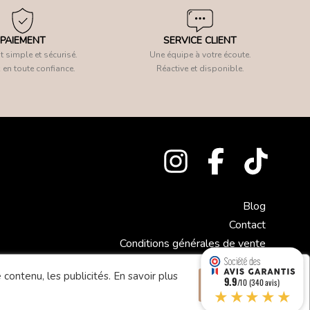
PAIEMENT
SERVICE CLIENT
 simple et sécurisé.
Une équipe à votre écoute.
 en toute confiance.
Réactive et disponible.
Blog
Contact
Conditions générales de vente
Mentions légales
 contenu, les publicités.
En savoir plus
9.9
Accepter
/10 (340 avis)
★★★★★