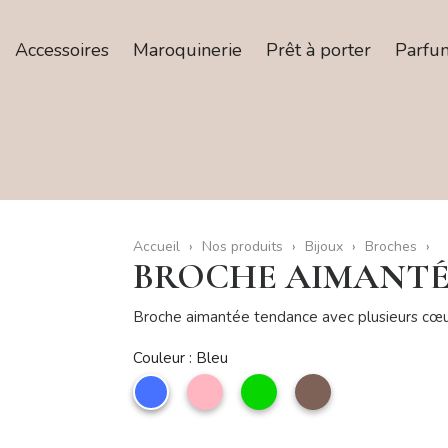
Accessoires
Maroquinerie
Prêt à porter
Parfu
Accueil
Nos produits
Bijoux
Broches
BROCHE AIMANTÉ
Broche aimantée tendance avec plusieurs cœur
Couleur : Bleu
Bleu
Rose
Vert
taupe
clair