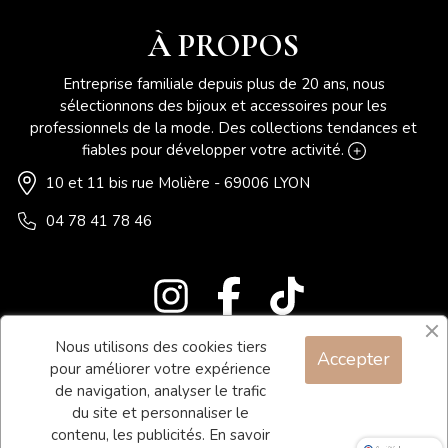
À PROPOS
Entreprise familiale depuis plus de 20 ans, nous
sélectionnons des bijoux et accessoires pour les
professionnels de la mode. Des collections tendances et
fiables pour développer votre activité.
10 et 11 bis rue Molière - 69006 LYON
04 78 41 78 46
Nous utilisons des cookies tiers
Accepter
Blog
pour améliorer votre expérience
Contact
de navigation, analyser le trafic
du site et personnaliser le
Conditions générales de vente
contenu, les publicités.
En savoir
Mentions légales