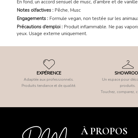
En fond, un accord sensuel de musc, d’ambre et de vanille d
Notes olfactives :
Pêche, Musc
Engagements :
Formule vegan, non testée sur les animau
Précautions d’emploi :
Produit inflammable. Ne pas vaporis
yeux. Usage externe uniquement.
EXPÉRIENCE
SHOWRO
Adaptée aux professionnels.
Un espace pour déco
Produits tendance et de qualité.
produits.
Touchez, comparez, c
À PROPOS