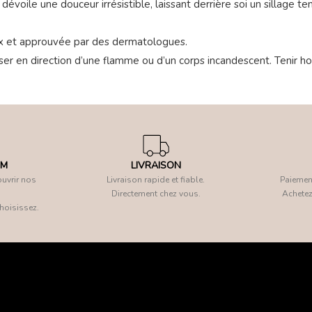
évoile une douceur irrésistible, laissant derrière soi un sillage te
x et approuvée par des dermatologues.
er en direction d’une flamme ou d’un corps incandescent. Tenir hor
OM
LIVRAISON
uvrir nos
Livraison rapide et fiable.
Paiement
Directement chez vous.
Achetez
hoisissez.