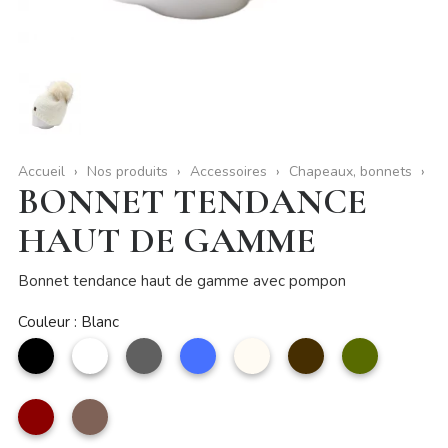
Accueil
Nos produits
Accessoires
Chapeaux, bonnets
BONNET TENDANCE
HAUT DE GAMME
Bonnet tendance haut de gamme avec pompon
Couleur : Blanc
noir
Blanc
Gris
Bleu
Beige
Café
kaki
Rouge
taupe
foncé