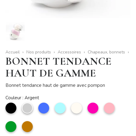
Accueil
Nos produits
Accessoires
Chapeaux, bonnets
BONNET TENDANCE
HAUT DE GAMME
Bonnet tendance haut de gamme avec pompon
Couleur : Argent
noir
Argent
Bleu
Bleu
Beige
Fuchsia
Rose
ciel
clair
vert
camel
anglais