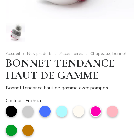
Accueil
Nos produits
Accessoires
Chapeaux, bonnets
BONNET TENDANCE
HAUT DE GAMME
Bonnet tendance haut de gamme avec pompon
Couleur : Fuchsia
noir
Argent
Bleu
Bleu
Beige
Fuchsia
Rose
ciel
clair
vert
camel
anglais