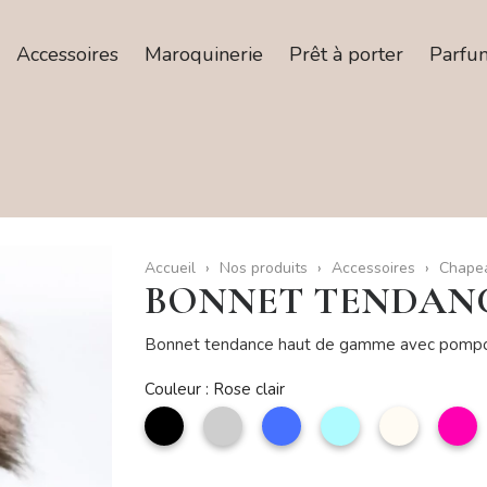
Accessoires
Maroquinerie
Prêt à porter
Parfu
Accueil
Nos produits
Accessoires
Chapea
BONNET TENDAN
Bonnet tendance haut de gamme avec pomp
Couleur : Rose clair
noir
Argent
Bleu
Bleu
Beige
F
ciel