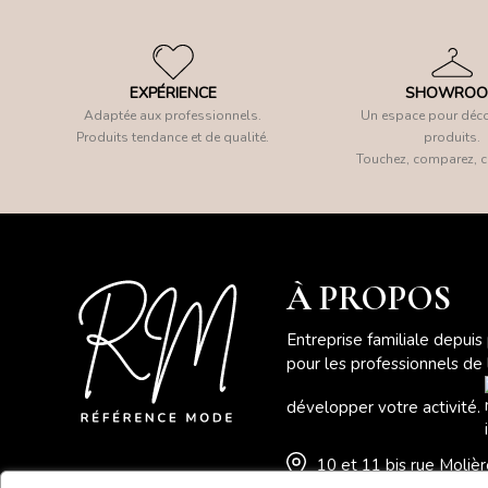
EXPÉRIENCE
SHOWRO
Adaptée aux professionnels.
Un espace pour déco
Produits tendance et de qualité.
produits.
Touchez, comparez, c
À PROPOS
Entreprise familiale depuis
pour les professionnels de
développer votre activité.
10 et 11 bis rue Moli