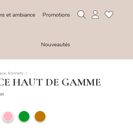
ms et ambiance
Promotions
Nouveautés
ux, bonnets
CE HAUT DE GAMME
on
uchsia
Rose
vert
camel
clair
anglais