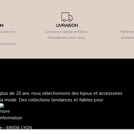
OM
LIVRAISON
uvrir nos
Livraison rapide et fiable.
Paiement
Directement chez vous.
Achetez
hoisissez.
 plus de 20 ans, nous sélectionnons des bijoux et accessoires
 la mode. Des collections tendances et fiables pour
ère - 69006 LYON