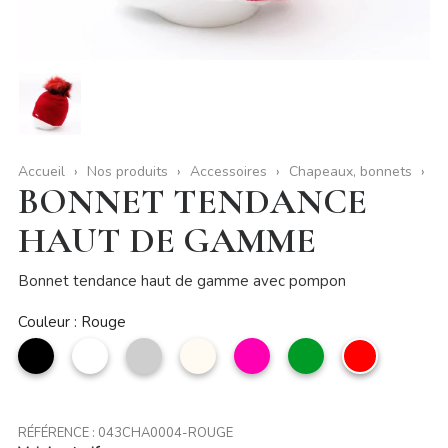
Accueil
Nos produits
Accessoires
Chapeaux, bonnets
BONNET TENDANCE
HAUT DE GAMME
Bonnet tendance haut de gamme avec pompon
Couleur : Rouge
noir
Blanc
Argent
Beige
Fuchsia
vert
Rouge
anglais
RÉFÉRENCE :
043CHA0004-ROUGE