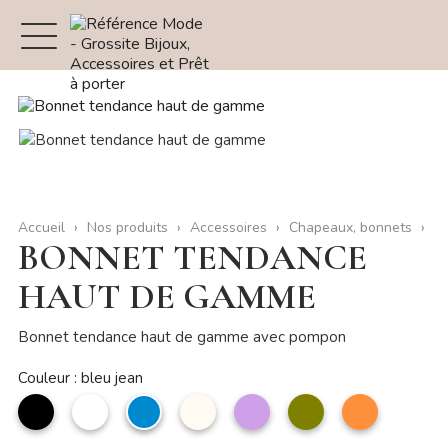
Accueil
Nos produits
Accessoires
Chapeaux, bonnets
BONNET TENDANCE
HAUT DE GAMME
Bonnet tendance haut de gamme avec pompon
Couleur : bleu jean
noir
Blanc
bleu
Beige
Parme
Vert
rouille
jean
olive