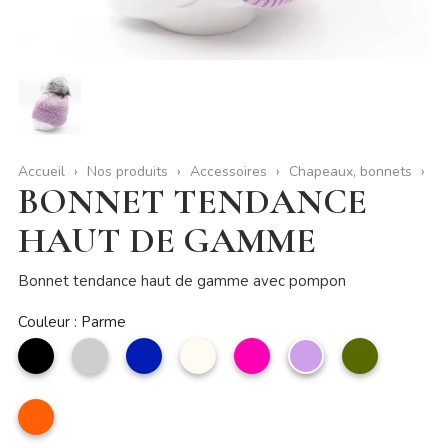
Accueil
Nos produits
Accessoires
Chapeaux, bonnets
BONNET TENDANCE
HAUT DE GAMME
Bonnet tendance haut de gamme avec pompon
Couleur : Parme
noir
Argent
marine
Beige
Fuchsia
Parme
kaki
Orange