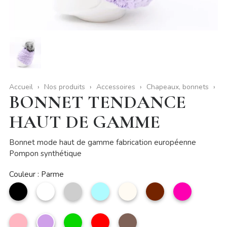
Accueil
Nos produits
Accessoires
Chapeaux, bonnets
BONNET TENDANCE
HAUT DE GAMME
Bonnet mode haut de gamme fabrication européenne
Pompon synthétique
Couleur : Parme
noir
Blanc
Argent
Bleu
Beige
Marron
Fuchsia
ciel
Rose
Parme
Vert
Rouge
taupe