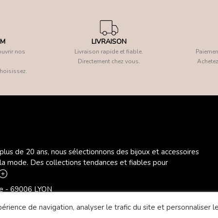
OM
LIVRAISON
uvrir nos
Livraison rapide et fiable.
Paiement
Directement chez vous.
Achetez
hoisissez.
 plus de 20 ans, nous sélectionnons des bijoux et accessoires
 la mode. Des collections tendances et fiables pour
ère - 69006 LYON
rience de navigation, analyser le trafic du site et personnaliser le