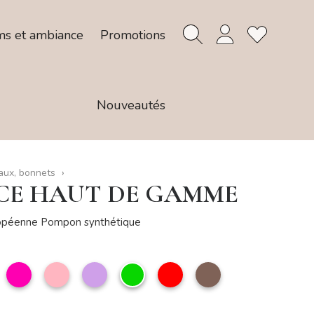
ms et ambiance
Promotions
Nouveautés
ux, bonnets
CE HAUT DE GAMME
ropéenne Pompon synthétique
arron
Fuchsia
Rose
Parme
Vert
Rouge
taupe
clair