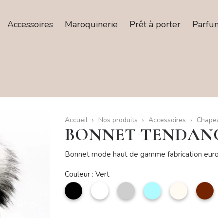
Accessoires
Maroquinerie
Prêt à porter
Parfu
Accueil
Nos produits
Accessoires
Chapea
BONNET TENDAN
Bonnet mode haut de gamme fabrication eu
Couleur : Vert
noir
Blanc
Argent
Bleu
Beige
M
ciel