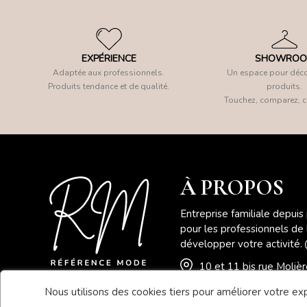
EXPÉRIENCE
SHOWRO
Adaptée aux professionnels.
Un espace pour déco
Produits tendance et de qualité.
produits.
Touchez, comparez, c
À PROPOS
Entreprise familiale depuis
pour les professionnels de
développer votre activité.
10 et 11 bis rue Moli
Nous utilisons des cookies tiers pour améliorer votre expé
04 78 41 78 46