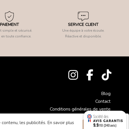
PAIEMENT
SERVICE CLIENT
 simple et sécurisé.
Une équipe à votre écoute.
 en toute confiance.
Réactive et disponible.
Blog
Contact
Conditions générales de vente
Mentions légales
 contenu, les publicités.
En savoir plus
9.9
Accepter
/10 (340 avis)