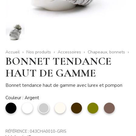
Accueil
Nos produits
Accessoires
Chapeaux, bonnets
BONNET TENDANCE
HAUT DE GAMME
Bonnet tendance haut de gamme avec lurex et pompon
Couleur : Argent
noir
Blanc
Argent
Beige
Café
Vert
taupe
olive
RÉFÉRENCE :
043CHA0010-GRIS