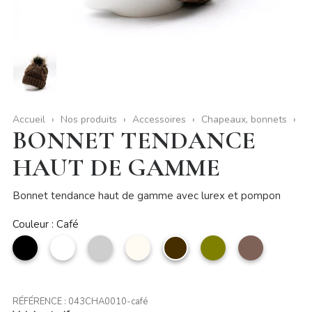
Accueil
Nos produits
Accessoires
Chapeaux, bonnets
BONNET TENDANCE
HAUT DE GAMME
Bonnet tendance haut de gamme avec lurex et pompon
Couleur : Café
noir
Blanc
Argent
Beige
Café
Vert
taupe
olive
RÉFÉRENCE :
043CHA0010-café