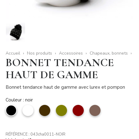
Accueil
Nos produits
Accessoires
Chapeaux, bonnets
BONNET TENDANCE
HAUT DE GAMME
Bonnet tendance haut de gamme avec lurex et pompon
Couleur : noir
noir
Blanc
Café
Vert
Rouge
taupe
olive
foncé
RÉFÉRENCE :
043cha0011-NOIR