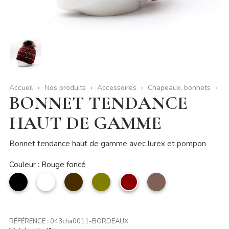
Accueil
Nos produits
Accessoires
Chapeaux, bonnets
BONNET TENDANCE
HAUT DE GAMME
Bonnet tendance haut de gamme avec lurex et pompon
Couleur : Rouge foncé
noir
Blanc
Café
Vert
Rouge
taupe
olive
foncé
RÉFÉRENCE :
043cha0011-BORDEAUX