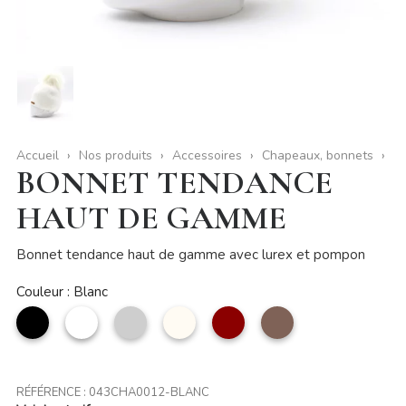
Accueil
Nos produits
Accessoires
Chapeaux, bonnets
BONNET TENDANCE
HAUT DE GAMME
Bonnet tendance haut de gamme avec lurex et pompon
Couleur : Blanc
noir
Blanc
Argent
Beige
Rouge
taupe
foncé
RÉFÉRENCE :
043CHA0012-BLANC