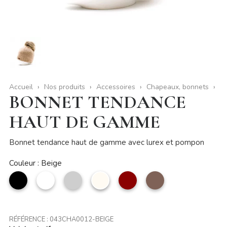
Accueil
Nos produits
Accessoires
Chapeaux, bonnets
BONNET TENDANCE
HAUT DE GAMME
Bonnet tendance haut de gamme avec lurex et pompon
Couleur : Beige
noir
Blanc
Argent
Beige
Rouge
taupe
foncé
RÉFÉRENCE :
043CHA0012-BEIGE