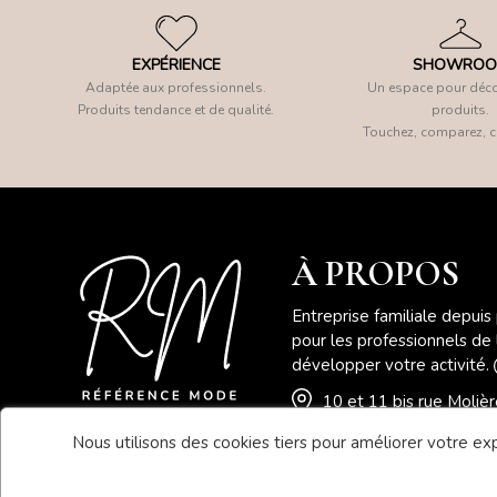
EXPÉRIENCE
SHOWRO
Adaptée aux professionnels.
Un espace pour déco
Produits tendance et de qualité.
produits.
Touchez, comparez, c
À PROPOS
Entreprise familiale depuis
pour les professionnels de
développer votre activité.
10 et 11 bis rue Moli
Nous utilisons des cookies tiers pour améliorer votre expé
04 78 41 78 46