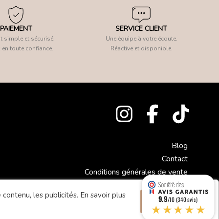
PAIEMENT
SERVICE CLIENT
 simple et sécurisé.
Une équipe à votre écoute.
 en toute confiance.
Réactive et disponible.
Blog
Contact
Conditions générales de vente
Mentions légales
 contenu, les publicités.
En savoir plus
9.9
Accepter
/10 (340 avis)
★★★★★