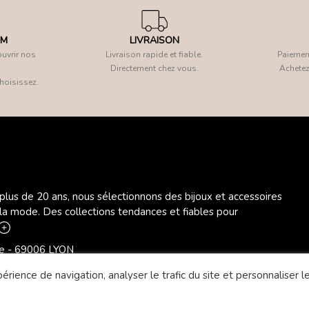
OM
LIVRAISON
uvrir nos
Livraison rapide et fiable.
Paiement
Directement chez vous.
Achetez
hoisissez.
 plus de 20 ans, nous sélectionnons des bijoux et accessoires
 la mode. Des collections tendances et fiables pour
ère - 69006 LYON
rience de navigation, analyser le trafic du site et personnaliser le