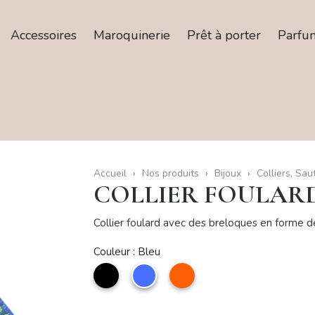
Accessoires
Maroquinerie
Prêt à porter
Parfu
Accueil
Nos produits
Bijoux
Colliers, Sau
COLLIER FOULAR
Collier foulard avec des breloques en forme de
Couleur : Bleu
noir
Bleu
Orange