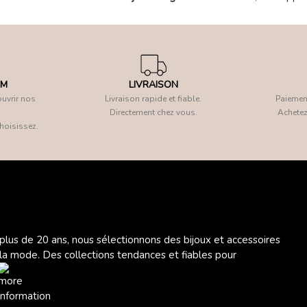
OM
LIVRAISON
uvrir nos
Livraison rapide et fiable.
Paiement
Directement chez vous.
Achetez
hoisissez.
 plus de 20 ans, nous sélectionnons des bijoux et accessoires
 la mode. Des collections tendances et fiables pour