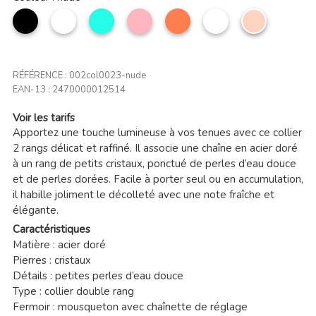
noir
Blanc
Turquoise
Rose
Corail
Multicolor
nude
clair
RÉFÉRENCE :
002col0023-nude
EAN-13 :
2470000012514
Voir les tarifs
Apportez une touche lumineuse à vos tenues avec ce collier
2 rangs délicat et raffiné. Il associe une chaîne en acier doré
à un rang de petits cristaux, ponctué de perles d’eau douce
et de perles dorées. Facile à porter seul ou en accumulation,
il habille joliment le décolleté avec une note fraîche et
élégante.
Caractéristiques
Matière : acier doré
Pierres : cristaux
Détails : petites perles d’eau douce
Type : collier double rang
Fermoir : mousqueton avec chaînette de réglage