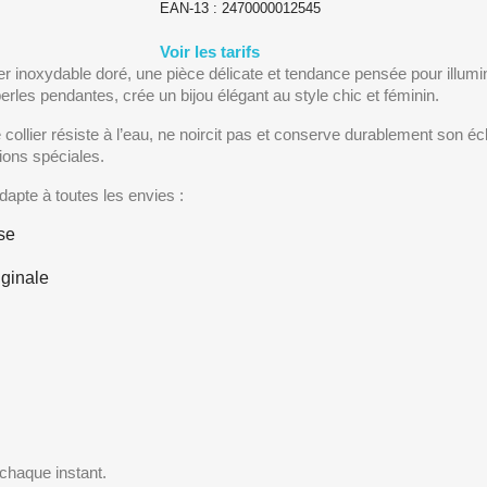
EAN-13 :
2470000012545
Voir les tarifs
r inoxydable doré, une pièce délicate et tendance pensée pour illumi
rles pendantes, crée un bijou élégant au style chic et féminin.
 collier résiste à l’eau, ne noircit pas et conserve durablement son éc
ions spéciales.
adapte à toutes les envies :
se
iginale
r chaque instant.