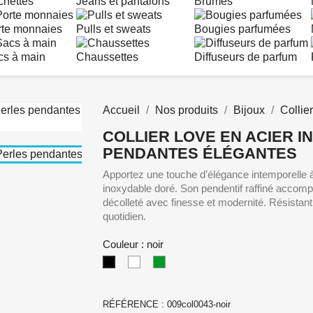
chettes
Jeans et pantalons
Brumes
rte monnaies
Pulls et sweats
Bougies parfumées
cs à main
Chaussettes
Diffuseurs de parfum
Accueil
Nos produits
Bijoux
Collier
COLLIER LOVE EN ACIER 
PENDANTES ÉLÉGANTES
Apportez une touche d’élégance intemporelle à
inoxydable doré. Son pendentif raffiné accomp
décolleté avec finesse et modernité. Résistant à
quotidien.
Couleur : noir
Blanc
vert
noir
anglais
RÉFÉRENCE :
009col0043-noir