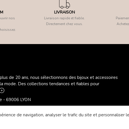
OM
LIVRAISON
uvrir nos
Livraison rapide et fiable.
Paiement
Directement chez vous.
Achetez
hoisissez.
 plus de 20 ans, nous sélectionnons des bijoux et accessoires
 la mode. Des collections tendances et fiables pour
ère - 69006 LYON
rience de navigation, analyser le trafic du site et personnaliser le