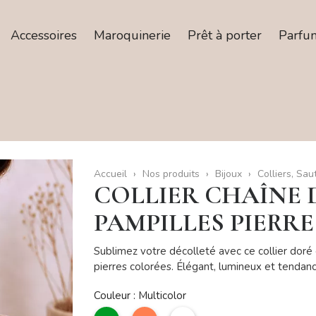
Accessoires
Maroquinerie
Prêt à porter
Parfu
Accueil
Nos produits
Bijoux
Colliers, Sau
COLLIER CHAÎNE 
PAMPILLES PIERR
Sublimez votre décolleté avec ce collier doré
pierres colorées. Élégant, lumineux et tendanc
Couleur : Multicolor
vert
Corail
Multicolor