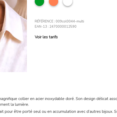
anglais
RÉFÉRENCE :
009col0044-multi
EAN-13 :
2470000012590
Voir les tarifs
agnifique collier en acier inoxydable doré. Son design délicat ass
ement la lumière.
rfait pour être porté seul ou en accumulation avec d’autres bijoux.