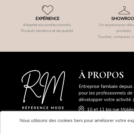
EXPÉRIENCE
SHOWRO
Adaptée aux professionnels.
Un espace pour déco
Produits tendance et de qualité.
produits.
Touchez, comparez, c
À PROPOS
Entreprise familiale depuis
pour les professionnels de
développer votre activité.
10 et 11 bis rue Moli
Nous utilisons des cookies tiers pour améliorer votre expé
04 78 41 78 46