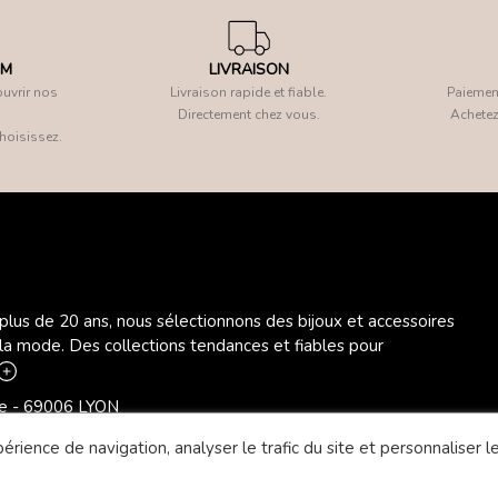
OM
LIVRAISON
uvrir nos
Livraison rapide et fiable.
Paiement
Directement chez vous.
Achetez
hoisissez.
 plus de 20 ans, nous sélectionnons des bijoux et accessoires
 la mode. Des collections tendances et fiables pour
ère - 69006 LYON
rience de navigation, analyser le trafic du site et personnaliser le