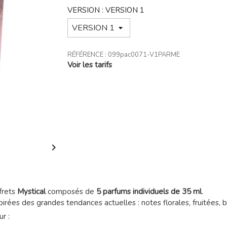
VERSION : VERSION 1
RÉFÉRENCE :
099pac0071-V1PARME
Voir les tarifs

frets
Mystical
composés de
5 parfums individuels de 35 ml
.
rées des grandes tendances actuelles : notes florales, fruitées, bo
r :