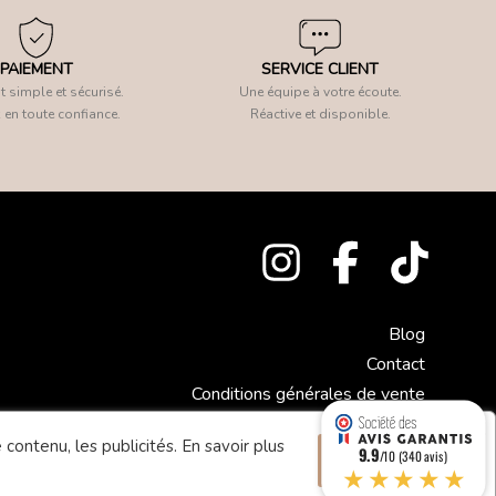
PAIEMENT
SERVICE CLIENT
 simple et sécurisé.
Une équipe à votre écoute.
 en toute confiance.
Réactive et disponible.
Blog
Contact
Conditions générales de vente
Mentions légales
 contenu, les publicités.
En savoir plus
9.9
Accepter
/10 (340 avis)
★★★★★