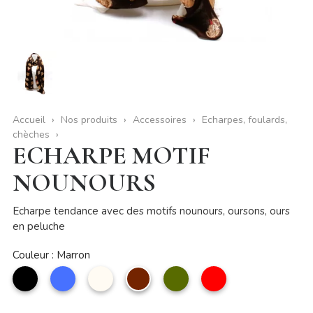
Accueil
Nos produits
Accessoires
Echarpes, foulards,
chèches
ECHARPE MOTIF
NOUNOURS
Echarpe tendance avec des motifs nounours, oursons, ours
en peluche
Couleur : Marron
noir
Bleu
Beige
Marron
kaki
Rouge