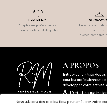
EXPÉRIENCE
SHOWRO
Adaptée aux professionnels.
Un espace pour déco
Produits tendance et de qualité.
produits.
Touchez, comparez, c
À PROPOS
Entreprise familiale depuis
pour les professionnels de
développer votre activité.
10 et 11 bis rue Moli
Nous utilisons des cookies tiers pour améliorer votre expé
04 78 41 78 46