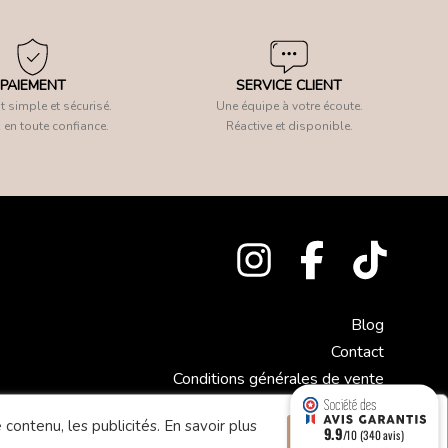
PAIEMENT
SERVICE CLIENT
 simple et sécurisé.
Une équipe à votre écoute.
 en toute confiance.
Réactive et disponible.
Blog
Contact
Conditions générales de vente
Mentions légales
 contenu, les publicités.
En savoir plus
9.9
Accepter
/10 (340 avis)