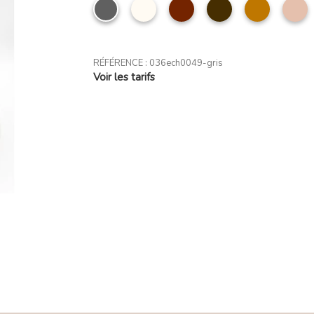
Gris
Beige
Marron
Café
camel
T
cl
RÉFÉRENCE :
036ech0049-gris
Voir les tarifs