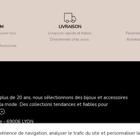
OM
LIVRAISON
uvrir nos
Livraison rapide et fiable.
Paiement
Directement chez vous.
Achetez
hoisissez.
 plus de 20 ans, nous sélectionnons des bijoux et accessoires
 la mode. Des collections tendances et fiables pour
ère - 69006 LYON
rience de navigation, analyser le trafic du site et personnaliser le