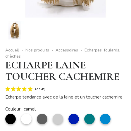
Accueil
Nos produits
Accessoires
Echarpes, foulards,
chèches
ECHARPE LAINE
TOUCHER CACHEMIRE
Echarpe tendance avec de la laine et un toucher cachemire
Couleur : camel
noir
Blanc
Gris
Argent
marine
pétrole
bleu
jean
(2 avis)