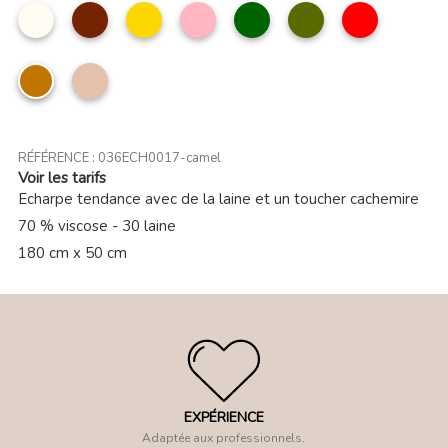
Beige
Marron
Moutarde
Rose
Vert
kaki
Rouge
clair
foncé
camel
Taupe
clair
RÉFÉRENCE :
036ECH0017-camel
Voir les tarifs
Echarpe tendance avec de la laine et un toucher cachemire
70 % viscose - 30 laine
180 cm x 50 cm
EXPÉRIENCE
Adaptée aux professionnels.