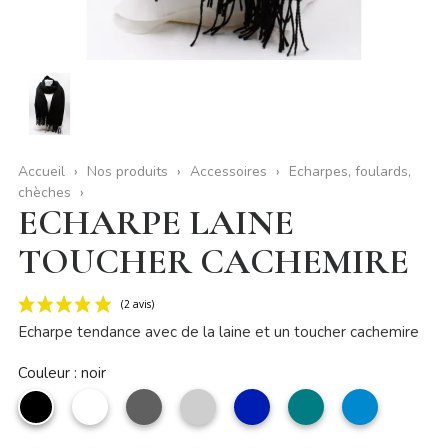
Accueil
Nos produits
Accessoires
Echarpes, foulards,
chèches
ECHARPE LAINE
TOUCHER CACHEMIRE
Echarpe tendance avec de la laine et un toucher cachemire
Couleur : noir
noir
Blanc
Gris
Argent
marine
pétrole
bleu
jean
(2 avis)