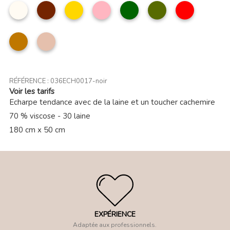
Beige
Marron
Moutarde
Rose
Vert
kaki
Rouge
clair
foncé
camel
Taupe
clair
RÉFÉRENCE :
036ECH0017-noir
Voir les tarifs
Echarpe tendance avec de la laine et un toucher cachemire
70 % viscose - 30 laine
180 cm x 50 cm
EXPÉRIENCE
Adaptée aux professionnels.